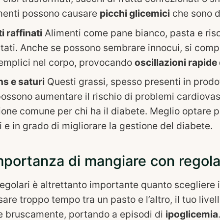
imenti possono causare
picchi glicemici
che sono dif
 raffinati
Alimenti come pane bianco, pasta e riso
itati. Anche se possono sembrare innocui, si co
emplici nel corpo, provocando
oscillazioni rapide
ns e saturi
Questi grassi, spesso presenti in prodot
, possono aumentare il rischio di problemi cardiovas
one comune per chi ha il diabete. Meglio optare 
i e in grado di migliorare la gestione del diabete.
mportanza di mangiare con regola
egolari è altrettanto importante quanto scegliere i 
re troppo tempo tra un pasto e l’altro, il tuo livel
e bruscamente, portando a episodi di
ipoglicemia