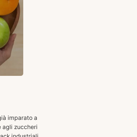
già imparato a
 agli zuccheri
ack industriali.