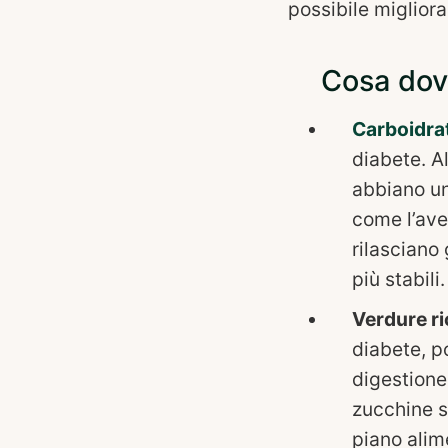
possibile migliora
Cosa dovr
Carboidrat
diabete. A
abbiano u
come l’aven
rilasciano
più stabili.
Verdure ri
diabete, p
digestione.
zucchine s
piano alim