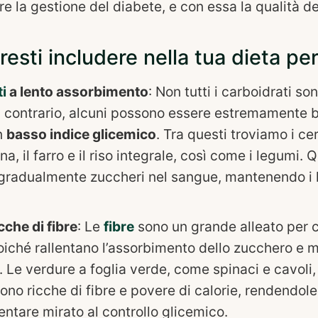
re la gestione del diabete, e con essa la qualità del
esti includere nella tua dieta pe
i
a lento assorbimento
: Non tutti i carboidrati so
l contrario, alcuni possono essere estremamente b
n
basso indice glicemico
. Tra questi troviamo i cer
a, il farro e il riso integrale, così come i legumi. 
 gradualmente zuccheri nel sangue, mantenendo i li
cche di fibre
: Le
fibre
sono un grande alleato per ch
oiché rallentano l’assorbimento dello zucchero e m
 Le verdure a foglia verde, come spinaci e cavoli, 
ono ricche di fibre e povere di calorie, rendendole
entare mirato al controllo glicemico.