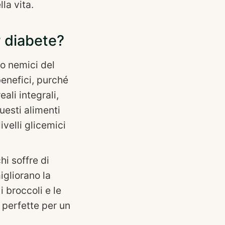
la vita.
r diabete?
no nemici del
enefici, purché
eali integrali,
Questi alimenti
velli glicemici
i soffre di
igliorano la
i broccoli e le
 perfette per un