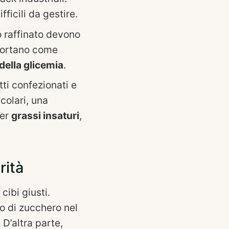
ficili da gestire.
 raffinato devono
mportano come
 della glicemia
.
ti confezionati e
colari, una
per
grassi insaturi
,
rità
cibi giusti.
lo di zucchero nel
. D’altra parte,