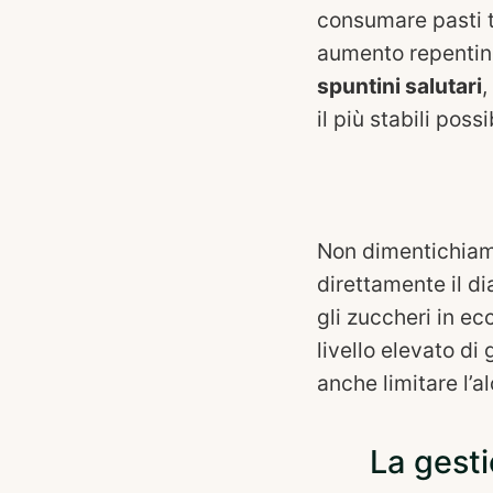
consumare pasti 
aumento repentino
spuntini salutari
,
il più stabili possi
Non dimentichiamo
direttamente il di
gli zuccheri in ec
livello elevato d
anche limitare l’a
La gesti