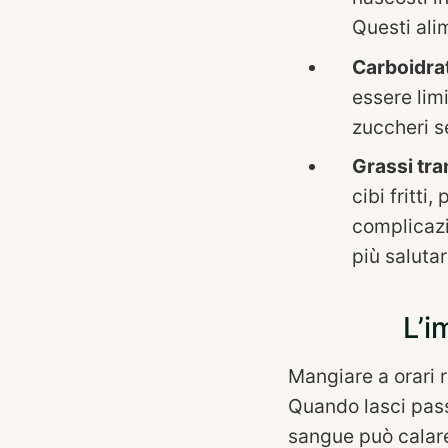
Questi al
Carboidrati
essere lim
zuccheri s
Grassi tra
cibi fritti
complicazi
più salutar
L’i
Mangiare a orari r
Quando lasci passa
sangue può calar