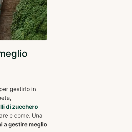
 meglio
er gestirlo in
bete,
elli di zucchero
iare e come. Una
i a gestire meglio