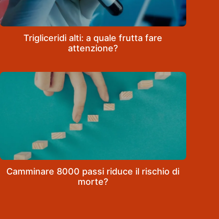
Trigliceridi alti: a quale frutta fare
attenzione?
Camminare 8000 passi riduce il rischio di
morte?