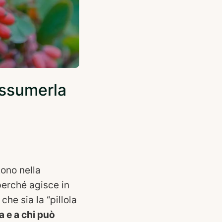
assumerla
tono nella
 perché agisce in
he sia la “pillola
 e a chi può