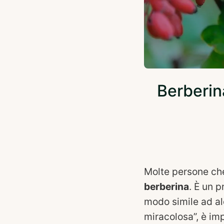
Berberin
Molte persone che
berberina
. È un p
modo simile ad alc
miracolosa”, è im