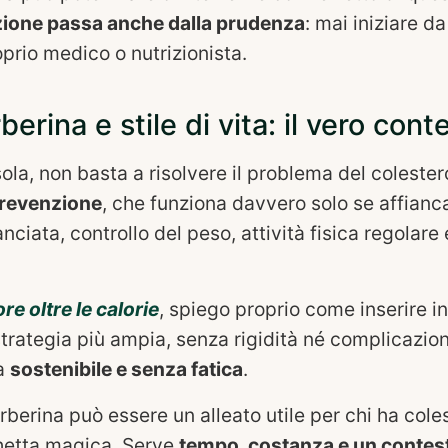
zione passa anche dalla prudenza
: mai iniziare da
oprio medico o nutrizionista.
berina e stile di vita: il vero cont
ola, non basta a risolvere il problema del colester
prevenzione
, che funziona davvero solo se affianc
nciata, controllo del peso, attività fisica regolare
ore oltre le calorie
, spiego proprio come inserire i
trategia più ampia, senza rigidità né complicazioni i
ta
sostenibile e senza fatica
.
berberina può essere un alleato utile per chi ha cole
hetta magica. Serve
tempo, costanza e un contes