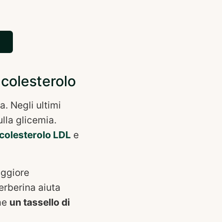
 colesterolo
. Negli ultimi
ulla glicemia.
i colesterolo LDL
e
aggiore
berberina aiuta
ome
un tassello di