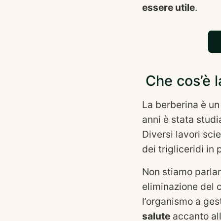
essere utile
.
Che cos’è l
La berberina è un 
anni è stata studi
Diversi lavori sci
dei trigliceridi i
Non stiamo parla
eliminazione del c
l’organismo a gest
salute
accanto alla