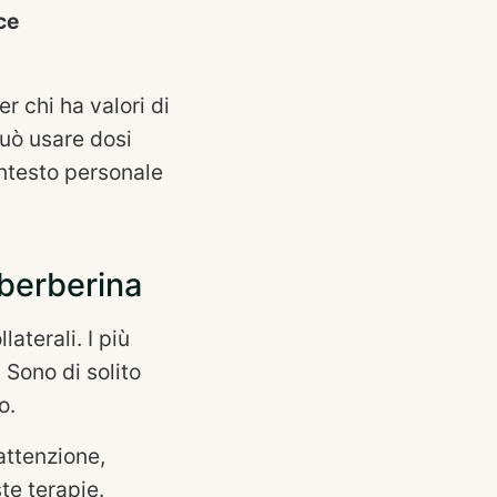
ce
er chi ha valori di
può usare dosi
ontesto personale
 berberina
aterali. I più
 Sono di solito
o.
attenzione,
te terapie.