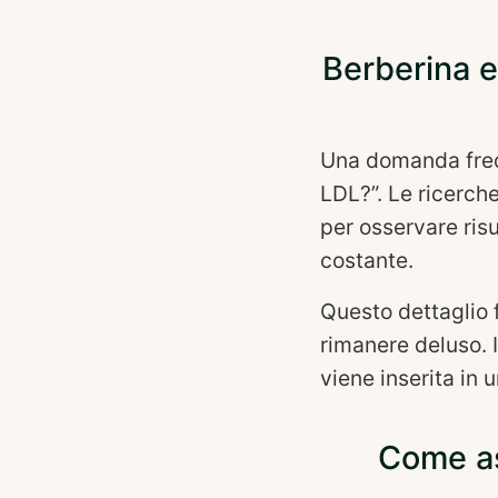
Berberina e
Una domanda freq
LDL?”. Le ricerch
per osservare risu
costante.
Questo dettaglio f
rimanere deluso. 
viene inserita in 
Come as