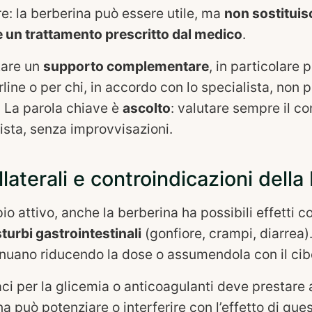
re: la berberina può essere utile, ma
non sostituis
un trattamento prescritto dal medico
.
tare un
supporto complementare
, in particolare p
line o per chi, in accordo con lo specialista, non 
. La parola chiave è
ascolto
: valutare sempre il c
ista, senza improvvisazioni.
ollaterali e controindicazioni della
o attivo, anche la berberina ha possibili effetti coll
sturbi gastrointestinali
(gonfiore, crampi, diarrea).
tenuano riducendo la dose o assumendola con il cib
i per la glicemia o anticoagulanti deve prestare 
a può potenziare o interferire con l’effetto di ques