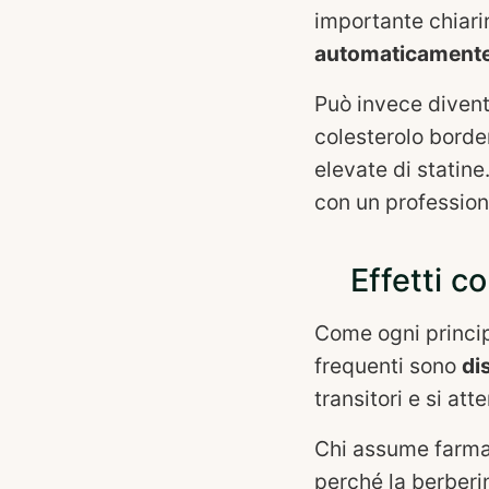
importante chiari
automaticamente 
Può invece diven
colesterolo border
elevate di statine
con un profession
Effetti c
Come ogni principi
frequenti sono
di
transitori e si at
Chi assume farmac
perché la berberin