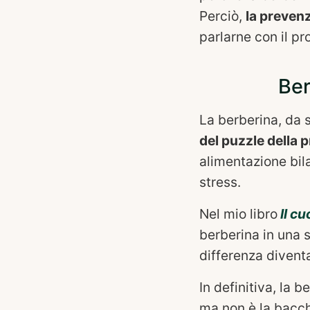
Perciò,
la preven
parlarne con il pr
Ber
La berberina, da s
del puzzle della 
alimentazione bila
stress.
Nel mio libro
Il cu
berberina in una s
differenza diven
In definitiva, la 
ma non è la bacc