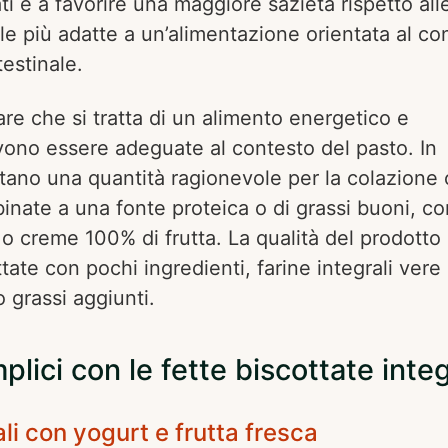
ti e a favorire una maggiore sazietà rispetto all
le più adatte a un’alimentazione orientata al con
estinale.
re che si tratta di un alimento energetico e
vono essere adeguate al contesto del pasto. In
tano una quantità ragionevole per la colazione
binate a una fonte proteica o di grassi buoni, c
a o creme 100% di frutta. La qualità del prodotto
tate con pochi ingredienti, farine integrali vere
 grassi aggiunti.
plici con le fette biscottate integ
ali con yogurt e frutta fresca