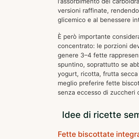
l’assorbimento dei carboidra
versioni raffinate, rendendo
glicemico e al benessere int
È però importante considera
concentrato: le porzioni de
genere 3–4 fette rappresen
spuntino, soprattutto se ab
yogurt, ricotta, frutta secc
meglio preferire fette biscot
senza eccesso di zuccheri o
Idee di ricette sem
Fette biscottate integr