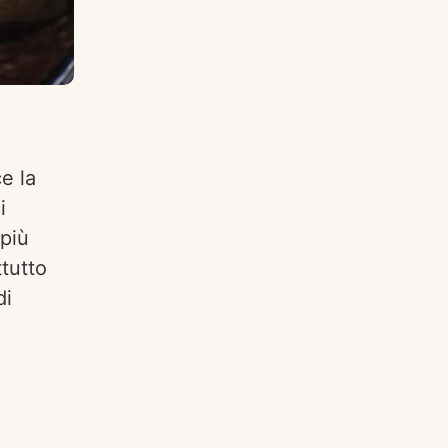
e la
i
più
tutto
di