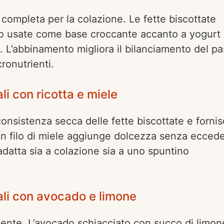
ompleta per la colazione. Le fette biscottate
 o usate come base croccante accanto a yogurt
e. L’abbinamento migliora il bilanciamento del pa
ronutrienti.
li con ricotta e miele
consistenza secca delle fette biscottate e forni
Un filo di miele aggiunge dolcezza senza eccede
atta sia a colazione sia a uno spuntino
ali con avocado e limone
riente. L’avocado schiacciato con succo di limon