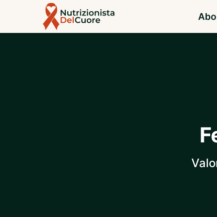
Abo
F
Valo