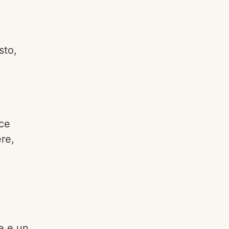
sto,
sce
re,
e e un