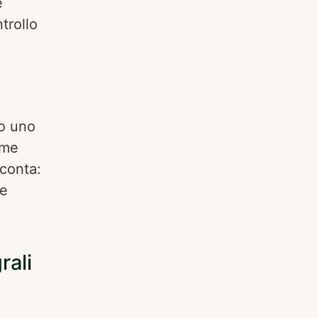
e
trollo
 o uno
ome
 conta:
 e
rali