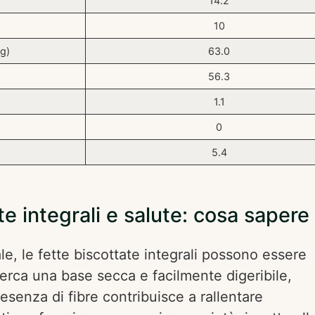
14.2
10
(g)
63.0
56.3
1.1
0
5.4
te integrali e salute: cosa sapere
ale, le fette biscottate integrali possono essere
cerca una base secca e facilmente digeribile,
resenza di fibre contribuisce a rallentare