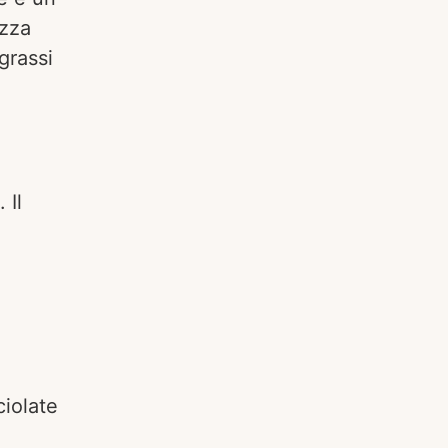
ezza
grassi
 Il
ciolate