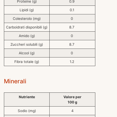
Proteine (g)
0.9
Lipidi (g)
0.1
Colesterolo (mg)
0
Carboidrati disponibili (g)
8.7
Amido (g)
0
Zuccheri solubili (g)
8.7
Alcool (g)
0
Fibra totale (g)
1.2
Minerali
Nutriente
Valore per
100 g
Sodio (mg)
4