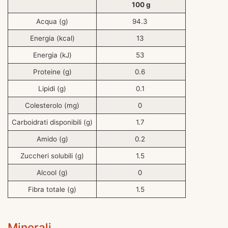
100 g
Acqua (g)
94.3
Energia (kcal)
13
Energia (kJ)
53
Proteine (g)
0.6
Lipidi (g)
0.1
Colesterolo (mg)
0
Carboidrati disponibili (g)
1.7
Amido (g)
0.2
Zuccheri solubili (g)
1.5
Alcool (g)
0
Fibra totale (g)
1.5
Minerali