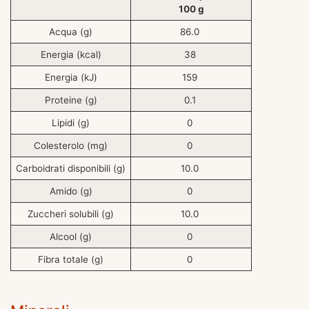
100 g
Acqua (g)
86.0
Energia (kcal)
38
Energia (kJ)
159
Proteine (g)
0.1
Lipidi (g)
0
Colesterolo (mg)
0
Carboidrati disponibili (g)
10.0
Amido (g)
0
Zuccheri solubili (g)
10.0
Alcool (g)
0
Fibra totale (g)
0