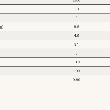
29.0
50
0
(g)
8.5
4.9
3.1
0
10.9
1.03
9.89