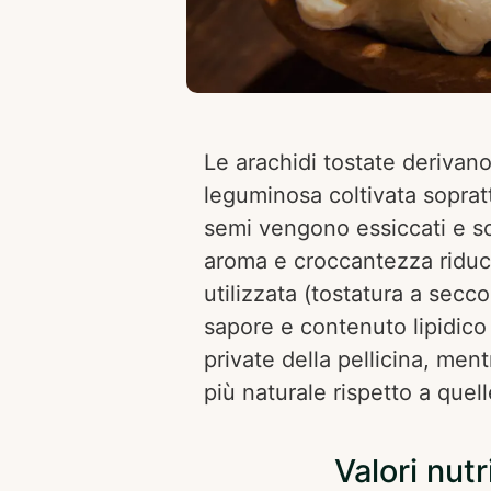
Le arachidi tostate derivan
leguminosa coltivata sopratt
semi vengono essiccati e so
aroma e croccantezza riduce
utilizzata (tostatura a secc
sapore e contenuto lipidic
private della pellicina, men
più naturale rispetto a quell
Valori nutr