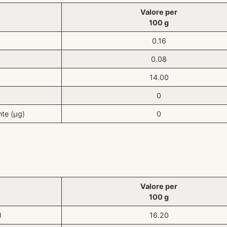
Valore per
100 g
0.16
0.08
14.00
0
nte (μg)
0
Valore per
100 g
)
16.20