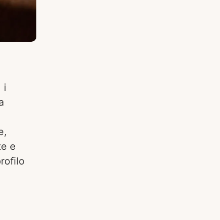
 i
a
e,
te e
rofilo