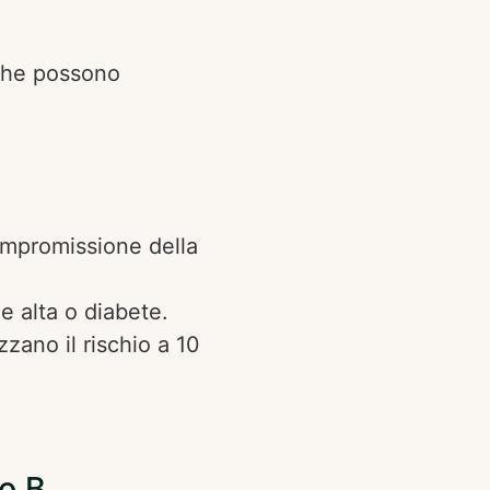
iche possono
ompromissione della
e alta o diabete.
zzano il rischio a 10
po B