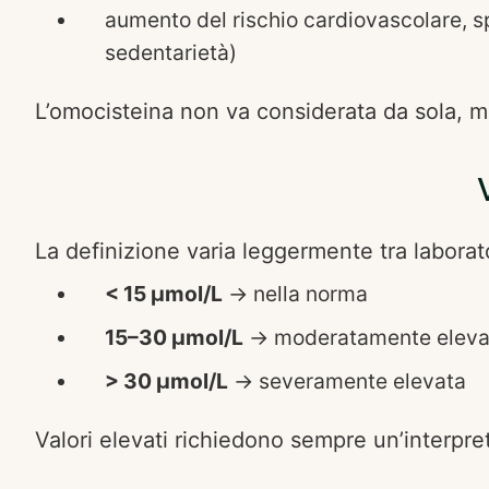
aumento del rischio cardiovascolare, spe
sedentarietà)
L’omocisteina non va considerata da sola, ma
La definizione varia leggermente tra laborato
< 15 µmol/L
→ nella norma
15–30 µmol/L
→ moderatamente eleva
> 30 µmol/L
→ severamente elevata
Valori elevati richiedono sempre un’interpret