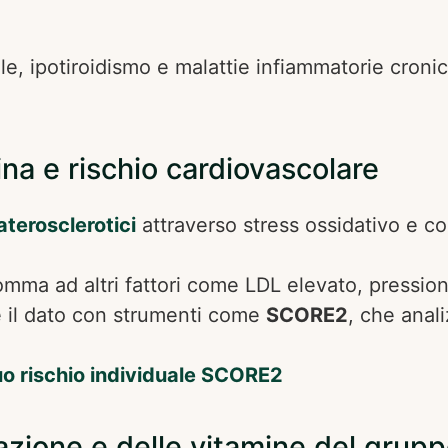
ale, ipotiroidismo e malattie infiammatorie cron
na e rischio cardiovascolare
aterosclerotici
attraverso stress ossidativo e c
omma ad altri fattori come LDL elevato, pression
re il dato con strumenti come
SCORE2
, che anali
tuo rischio individuale SCORE2
azione e delle vitamine del grup