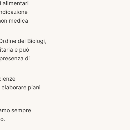
i alimentari
 indicazione
 non medica
’Ordine dei Biologi,
itaria e può
 presenza di
cienze
 elaborare piani
biamo sempre
o.