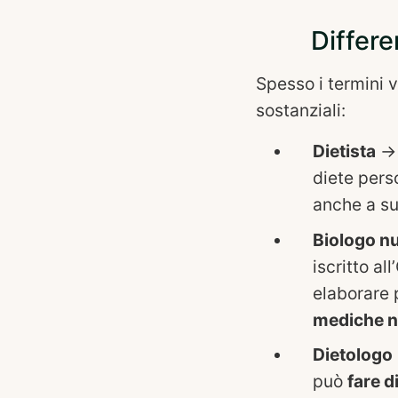
Differe
Spesso i termini 
sostanziali:
Dietista
→ 
diete pers
anche a su
Biologo nu
iscritto al
elaborare p
mediche n
Dietologo
può
fare d