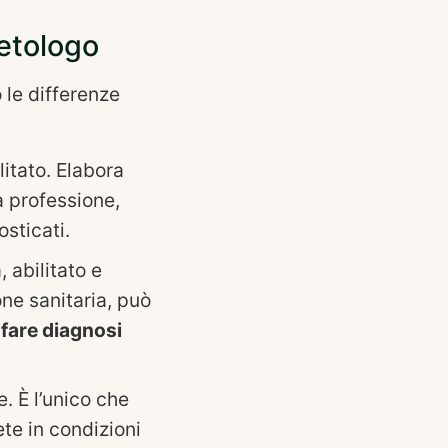
ietologo
 le differenze
litato. Elabora
a professione,
sticati.
 abilitato e
ione sanitaria, può
fare diagnosi
. È l’unico che
ete in condizioni