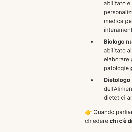
abilitato e
personalizz
medica per
interament
Biologo nu
abilitato 
elaborare p
patologie
Dietologo
dell’Alime
dietetici 
👉 Quando parliam
chiedere
chi c’è d