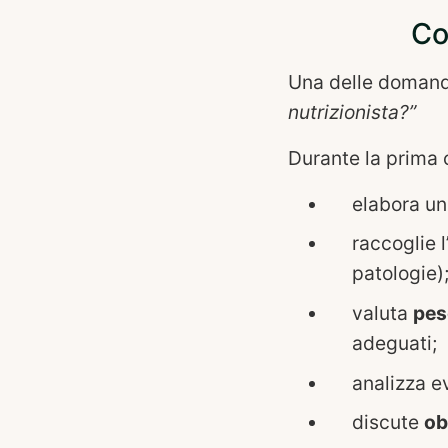
Co
Una delle domand
nutrizionista?”
Durante la prima 
elabora u
raccoglie l
patologie)
valuta
pes
adeguati;
analizza e
discute
ob