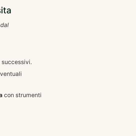
ita
 dal
 successivi.
eventuali
a
con strumenti