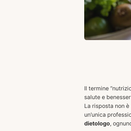
Il termine “nutriz
salute e benesser
La risposta non è 
un’unica professio
dietologo
, ognuno