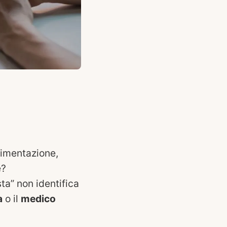
alimentazione,
e?
sta” non identifica
a
o il
medico